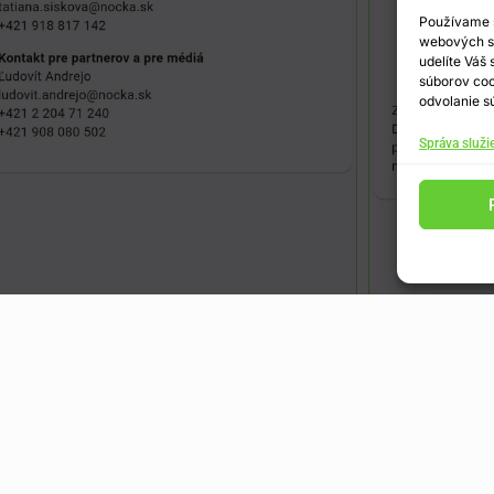
Používame s
webových st
udelíte Váš
súborov coo
odvolanie sú
Správa služi
Kontakty