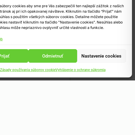
úbory cookies aby sme pre Vás zabezpečili ten najlepší zážitok z našich
ránok aj pri ich opakovanej návšteve. Kliknutím na tlačidlo “Prijať” nám
 súhlas s použitím všetkých súborov cookies. Detailne môžete použitie
kies nastaviť kliknutím na tlačidlo "Nastavenie cookies". Nesúhlas alebo
hlasu môže nepriaznivo ovplyvniť určité vlastnosti a funkcie.
eb
Prijať
Odmietnuť
Nastavenie cookies
Zásady používania súborov cookie
Vyhlásenie o ochrane súkromia
Info o vstupenkách
Kompletný pr