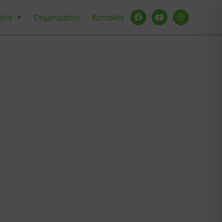
éria
Organizátori
Kontakty