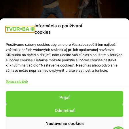
Informácia o používaní
cookies
Používame súbory cookies aby sme pre Vás zabezpečili ten najlepší
zážitok z našich webových stránok aj pri ich opakovanej návšteve.
Predstavenie Daddy Freud, ktoré sa malo konať v
Kliknutím na tlačidlo “Prijať” nám udelíte Váš súhlas s použitím všetkých
sobotu v Teatro Colorato je z organizačných dôvodov
súborov cookies. Detailne môžete použitie súborov cookies nastaviť
kliknutím na tlačidlo "Nastavenie cookies". Nesúhlas alebo odvolanie
zrušené.
súhlasu môže nepriaznivo ovplyvniť určité vlastnosti a funkcie.
Správa služieb
Divadelné predstavenie Daddy Freud divadelného
súboru B+S, ktoré sa malo konať 16. marca 2024
Prijať
o 16:30 hod. v Teatro Colorato je z organizačných
dôvodov zrušené. Za pochopenie ďakujeme.
Odmietnuť
Nastavenie cookies
Národné osvetové centrum © 2024