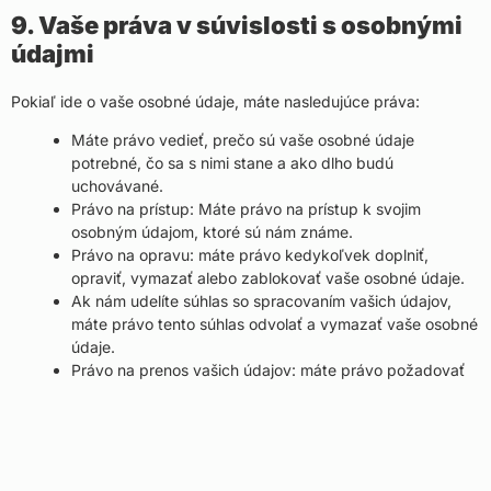
9. Vaše práva v súvislosti s osobnými
údajmi
Pokiaľ ide o vaše osobné údaje, máte nasledujúce práva:
Máte právo vedieť, prečo sú vaše osobné údaje
potrebné, čo sa s nimi stane a ako dlho budú
uchovávané.
Právo na prístup: Máte právo na prístup k svojim
osobným údajom, ktoré sú nám známe.
Právo na opravu: máte právo kedykoľvek doplniť,
opraviť, vymazať alebo zablokovať vaše osobné údaje.
Ak nám udelíte súhlas so spracovaním vašich údajov,
máte právo tento súhlas odvolať a vymazať vaše osobné
údaje.
Právo na prenos vašich údajov: máte právo požadovať
od správcu všetky svoje osobné údaje a preniesť ich v
celom rozsahu k ďalšiemu prevádzkovateľovi.
Právo namietať: môžete vzniesť námietku proti
spracovaniu vašich údajov. Dodržiavame to, pokiaľ
neexistujú odôvodnené dôvody na spracovanie.